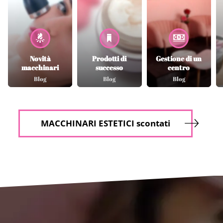
Novità
Prodotti di
Gestione di un
macchinari
successo
centro
Blog
Blog
Blog
MACCHINARI ESTETICI scontati