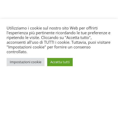
Utilizziamo i cookie sul nostro sito Web per offrirti
l'esperienza più pertinente ricordando le tue preferenze e
ripetendo le visite. Cliccando su "Accetta tutto",
acconsenti all'uso di TUTTI i cookie. Tuttavia, puoi visitare
"Impostazioni cookie" per fornire un consenso
controllato.
Impostazioni cookie
Accetta tutti
SOS Estetica è un portale online di aggiornamento per centri
estetici. All’interno potrete trovare tutte le novità su come