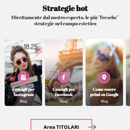
Strategie hot
Direttamente dal nostro esperto, le più "fresche"
strategie nel campo estetico
Consigli per
Consigli per
Come essere
Instagram
Facebook
primi su Google
Blog
Blog
Blog
Area TITOLARI