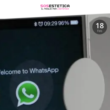
18
Feb