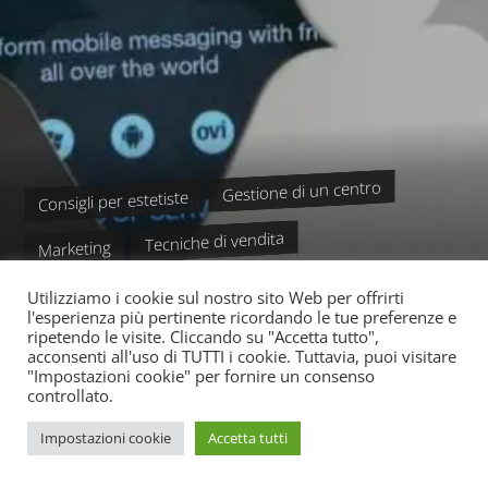
Gestione di un centro
Consigli per estetiste
Tecniche di vendita
Marketing
Whatsapp e messaggi
Utilizziamo i cookie sul nostro sito Web per offrirti
MESSAGGI SU WHATSAPP PER
l'esperienza più pertinente ricordando le tue preferenze e
ripetendo le visite. Cliccando su "Accetta tutto",
acconsenti all'uso di TUTTI i cookie. Tuttavia, puoi visitare
CENTRI ESTETICI
"Impostazioni cookie" per fornire un consenso
controllato.
Impostazioni cookie
Accetta tutti
READ