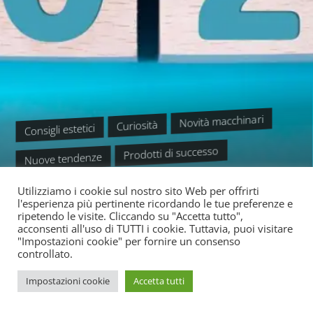
Novità macchinari
Curiosità
Consigli estetici
Prodotti di successo
Nuove tendenze
Uncategorized
Utilizziamo i cookie sul nostro sito Web per offrirti
DISPOSITIVI ESTETICI NEL
l'esperienza più pertinente ricordando le tue preferenze e
ripetendo le visite. Cliccando su "Accetta tutto",
acconsenti all'uso di TUTTI i cookie. Tuttavia, puoi visitare
2024
"Impostazioni cookie" per fornire un consenso
controllato.
Impostazioni cookie
Accetta tutti
READ