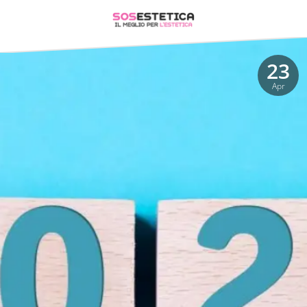
23
Apr