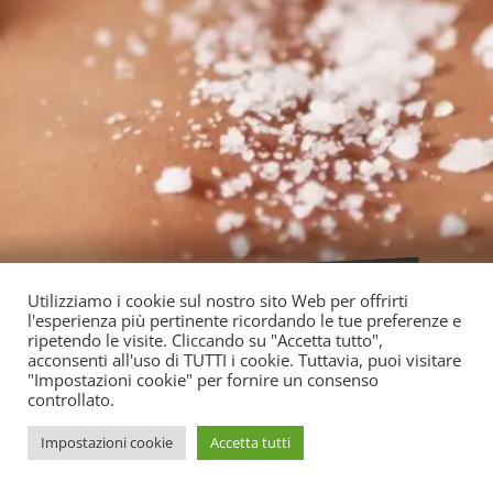
Cura del corpo
Consigli estetici
Benessere
Utilizziamo i cookie sul nostro sito Web per offrirti
Uncategorized
l'esperienza più pertinente ricordando le tue preferenze e
Trattamenti estetici
Curiosità
ripetendo le visite. Cliccando su "Accetta tutto",
acconsenti all'uso di TUTTI i cookie. Tuttavia, puoi visitare
MASSAGGIO AL SALE
"Impostazioni cookie" per fornire un consenso
controllato.
Impostazioni cookie
Accetta tutti
READ