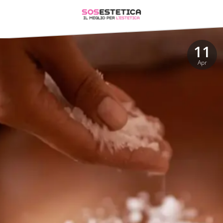
11
Apr