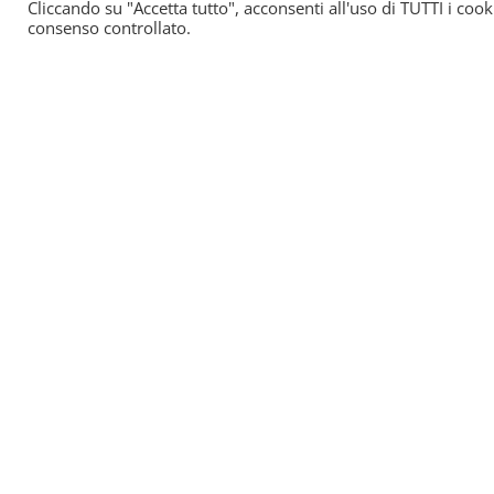
Cliccando su "Accetta tutto", acconsenti all'uso di TUTTI i cook
consenso controllato.
SOS Estetica è un portale online di aggiorna
All’interno potrete trovare tutte le novità 
centro e le ultime leggi spiegate in maniera
Centro formazione:
Legnano