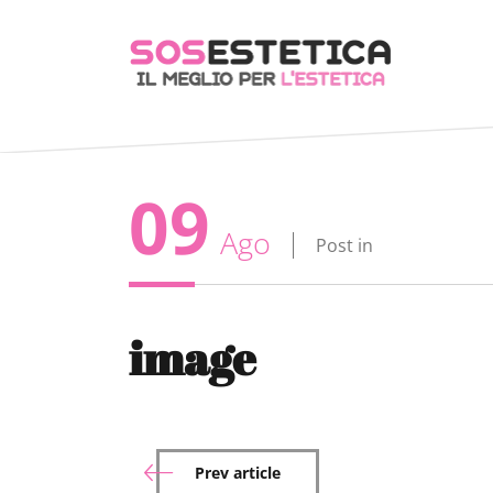
09
Ago
Post in
image
Prev article