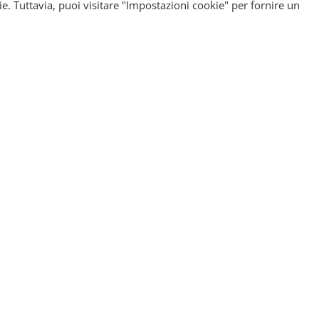
ie. Tuttavia, puoi visitare "Impostazioni cookie" per fornire un
Accesso rapido:
Macchinari estetici
Area titolari
Marketing per centr
mento per centri estetici.
estetici
su come promuovere il vostro
 semplice e funzionale.
Whatsapp: 347/5271956
info@sos-estetica.it