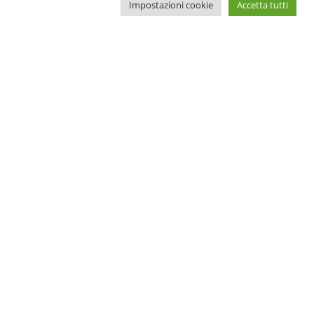
Impostazioni cookie
Accetta tutti
Il nostro blog:
Benessere
Cura del corpo
i
Cura del viso
Nuove tendenze
Trattamenti estetici