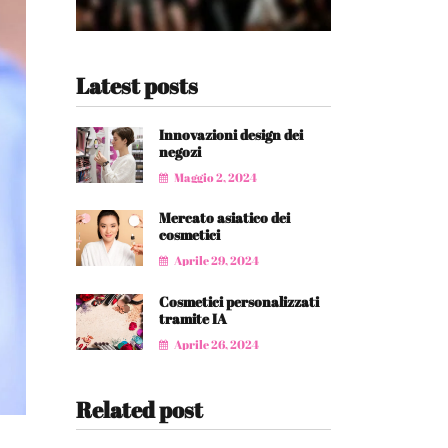
Latest posts
Innovazioni design dei
negozi
Maggio 2, 2024
Mercato asiatico dei
cosmetici
Aprile 29, 2024
Cosmetici personalizzati
tramite IA
Aprile 26, 2024
Related post