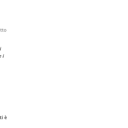
tto
i
 i
ti è