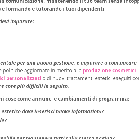
uona comunicazione, mantenendo il tuo team senza intop
e) e formando e tutorando i tuoi dipendenti.
 devi imparare:
entale per una buona gestione, e imparare a comunicare
 politiche aggiornate in merito alla
produzione cosmetici
ci personalizzati
o di nuovi trattamenti estetici eseguiti co
 cose più difficili in seguito.
ichi cose come annunci e cambiamenti di programma:
 estetico dove inserisci nuove informazioni?
le?
 mobile per mantenere tutti sulla stessa pagina?