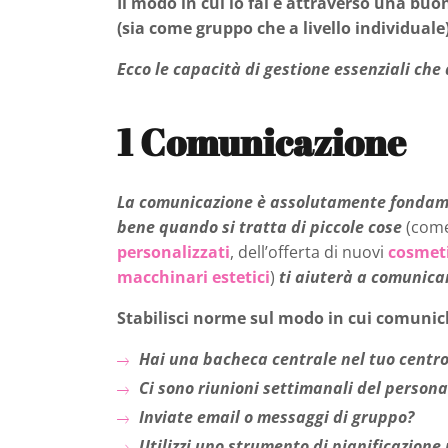
Il modo in cui lo fai è attraverso una b
(sia come gruppo che a livello individual
Ecco le capacità di gestione essenziali che
1
Comunicazione
La comunicazione è assolutamente fondam
bene quando si tratta di piccole cose
(come
personalizzati
, dell’offerta di nuovi
cosmeti
macchinari estetici
)
ti aiuterà a comunicare
Stabilisci norme sul modo in cui comun
Hai una bacheca centrale nel tuo centro
Ci sono riunioni settimanali del persona
Inviate email o messaggi di gruppo?
Utilizzi uno strumento di pianificazione