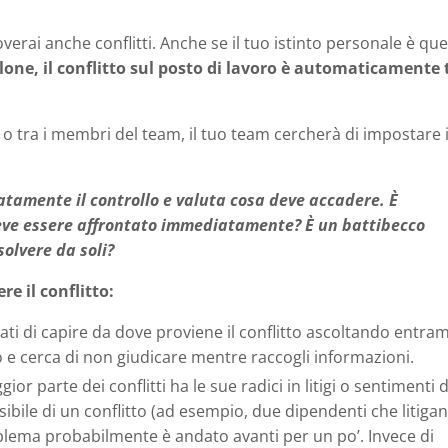
rai anche conflitti. Anche se il tuo istinto personale è que
lone, il conflitto sul posto di lavoro è automaticamente
e o tra i membri del team, il tuo team cercherà di impostare i
tamente il controllo e valuta cosa deve accadere. È
eve essere affrontato immediatamente? È un battibecco
olvere da soli?
re il conflitto:
ati di capire da dove proviene il conflitto ascoltando entram
nto e cerca di non giudicare mentre raccogli informazioni.
ior parte dei conflitti ha le sue radici in litigi o sentimenti d
sibile di un conflitto (ad esempio, due dipendenti che litiga
blema probabilmente è andato avanti per un po’. Invece di