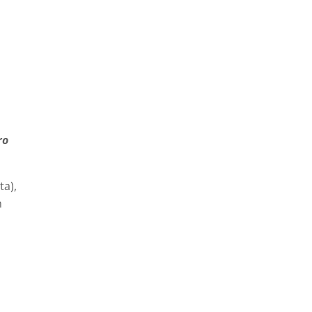
ro
ta),
n