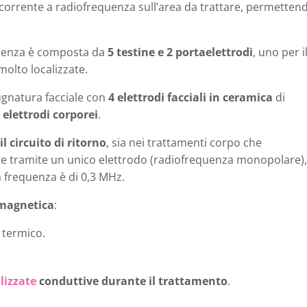
corrente a radiofrequenza sull’area da trattare, permetten
uenza è composta da
5 testine e 2 portaelettrodi
, uno per i
 molto localizzate.
ugnatura facciale con
4 elettrodi facciali in ceramica
di
 elettrodi corporei
.
l circuito di ritorno
, sia nei trattamenti corpo che
ene tramite un unico elettrodo (radiofrequenza monopolare),
a frequenza è di 0,3 MHz.
omagnetica
:
 termico.
lizzate
conduttive durante il trattamento
.