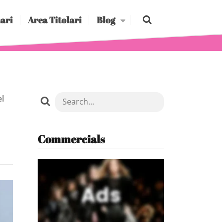
ari
Area Titolari
Blog
el
Commercials