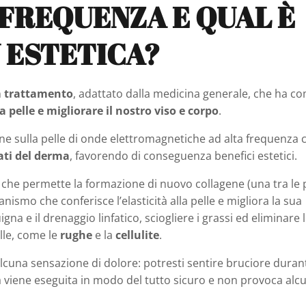
OFREQUENZA E QUAL È
N ESTETICA?
n
trattamento
, adattato dalla medicina generale, che ha c
 pelle e migliorare il nostro viso e corpo
.
ne sulla pelle di onde elettromagnetiche ad alta frequenza 
rati del derma
, favorendo di conseguenza benefici estetici.
e
che permette la formazione di nuovo collagene (una tra le 
ismo che conferisce l’elasticità alla pelle e migliora la sua
gna e il drenaggio linfatico, sciogliere i grassi ed eliminare 
pelle, come le
rughe
e la
cellulite
.
cuna sensazione di dolore: potresti sentire bruciore duran
 viene eseguita in modo del tutto sicuro e non provoca alc