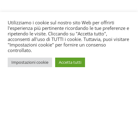
Utilizziamo i cookie sul nostro sito Web per offrirti
l'esperienza più pertinente ricordando le tue preferenze e
ripetendo le visite. Cliccando su "Accetta tutto",
acconsenti all'uso di TUTTI i cookie. Tuttavia, puoi visitare
"Impostazioni cookie" per fornire un consenso
controllato.
Impostazioni cookie
Accetta tutti
SOS Estetica è un portale online di aggiornamento per centri
estetici. All’interno potrete trovare tutte le novità su come
promuovere il vostro centro e le ultime leggi spiegate in