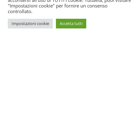
acconsenti all'uso di TUTTI i cookie. Tuttavia, puoi visitare
"Impostazioni cookie" per fornire un consenso
controllato.
Impostazioni cookie
Accetta tutti
SOS Estetica è un portale online di aggiornamento per centri
estetici. All’interno potrete trovare tutte le novità su come
promuovere il vostro centro e le ultime leggi spiegate in
maniera semplice e funzionale.
Centro formazione:
Legnano