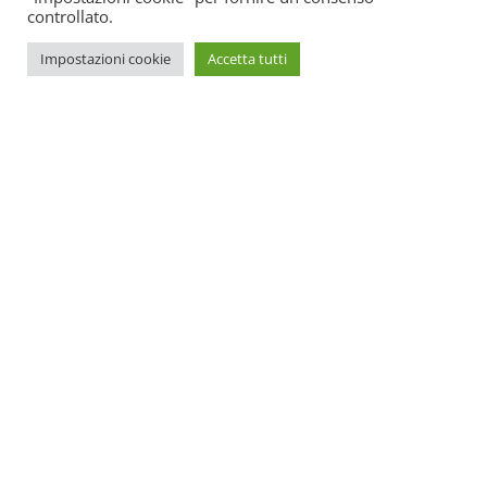
controllato.
Impostazioni cookie
Accetta tutti
SOS Estetica è un portale online di aggiornamento per centri
estetici. All’interno potrete trovare tutte le novità su come
promuovere il vostro centro e le ultime leggi spiegate in
maniera semplice e funzionale.
Centro formazione:
Legnano
Whatsapp: 347/5271956