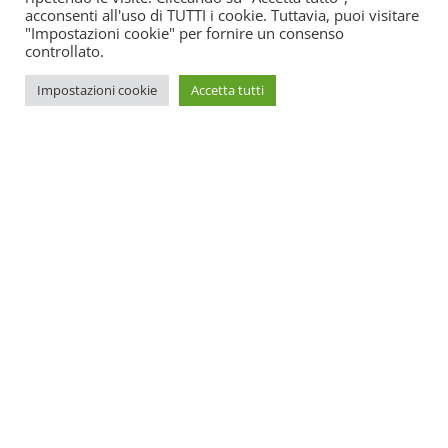
acconsenti all'uso di TUTTI i cookie. Tuttavia, puoi visitare
"Impostazioni cookie" per fornire un consenso
controllato.
Impostazioni cookie
Accetta tutti
SOS Estetica è un portale online di aggiornamento per centri
estetici. All’interno potrete trovare tutte le novità su come
promuovere il vostro centro e le ultime leggi spiegate in
maniera semplice e funzionale.
Centro formazione:
Legnano