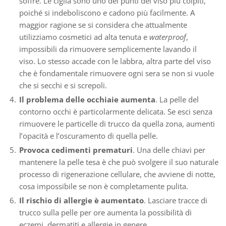
soffre. Le ciglia sono uno dei punti del viso più colpiti,
poiché si indeboliscono e cadono più facilmente. A
maggior ragione se si considera che attualmente
utilizziamo cosmetici ad alta tenuta e
waterproof
,
impossibili da rimuovere semplicemente lavando il
viso. Lo stesso accade con le labbra, altra parte del viso
che è fondamentale rimuovere ogni sera se non si vuole
che si secchi e si screpoli.
Il problema delle occhiaie
aumenta
. La pelle del
contorno occhi è particolarmente delicata. Se esci senza
rimuovere le particelle di trucco da quella zona, aumenti
l’opacità e l’oscuramento di quella pelle.
Provoca cedimenti prematuri
. Una delle chiavi per
mantenere la pelle tesa è che può svolgere il suo naturale
processo di rigenerazione cellulare, che avviene di notte,
cosa impossibile se non è completamente pulita.
Il rischio di allergie è aumentato
. Lasciare tracce di
trucco sulla pelle per ore aumenta la possibilità di
eczemi, dermatiti e allergie in genere.