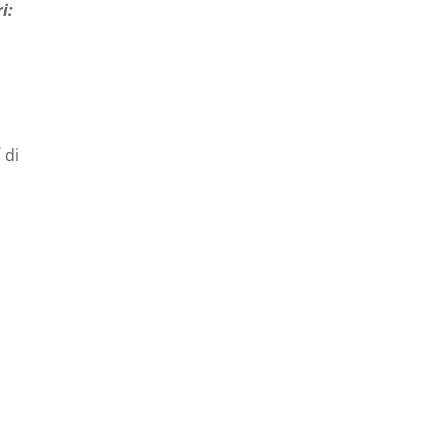
i:
°
di