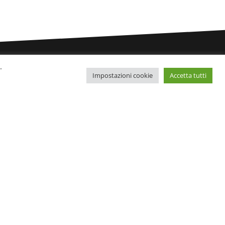
.
Impostazioni cookie
Accetta tutti
Il nostro blog:
Benessere
Cura del corpo
i
Cura del viso
Nuove tendenze
Trattamenti estetici