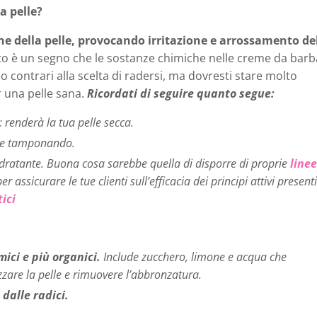
a pelle?
ne della pelle, provocando irritazione e arrossamento de
uesto è un segno che le sostanze chimiche nelle creme da barb
contrari alla scelta di radersi, ma dovresti stare molto
 una pelle sana.
Ricordati di seguire quanto segue:
; renderà la tua pelle secca.
are tamponando.
ratante. Buona cosa sarebbe quella di disporre di proprie
line
per assicurare le tue clienti sull’efficacia dei principi attivi present
ici
mici e più organici.
Include zucchero, limone e acqua che
zzare la pelle e rimuovere l’abbronzatura.
dalle radici.