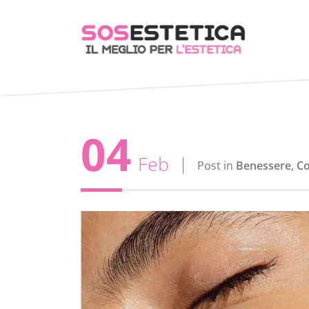
04
Feb
Post in
Benessere
,
Co