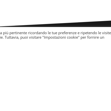
za più pertinente ricordando le tue preferenze e ripetendo le visite
ie. Tuttavia, puoi visitare "Impostazioni cookie" per fornire un
Accesso rapido:
Macchinari estetici
Area titolari
Marketing per centr
mento per centri estetici.
estetici
su come promuovere il vostro
 semplice e funzionale.