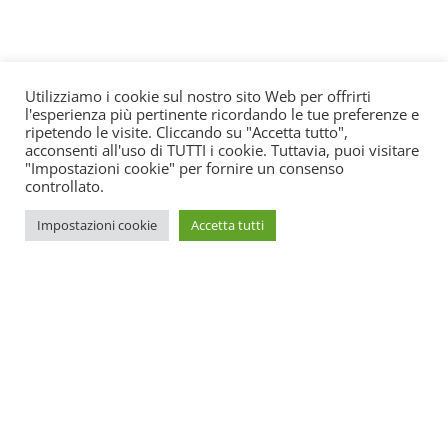
Utilizziamo i cookie sul nostro sito Web per offrirti
l'esperienza più pertinente ricordando le tue preferenze e
ripetendo le visite. Cliccando su "Accetta tutto",
acconsenti all'uso di TUTTI i cookie. Tuttavia, puoi visitare
"Impostazioni cookie" per fornire un consenso
controllato.
Impostazioni cookie
Accetta tutti
SOS Estetica è un portale online di aggiornamento per centri
estetici. All’interno potrete trovare tutte le novità su come