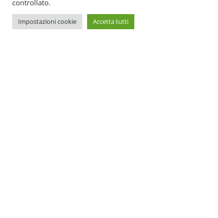
controllato.
Impostazioni cookie
Accetta tutti
SOS Estetica è un portale online di aggiornamento per centri
estetici. All’interno potrete trovare tutte le novità su come
promuovere il vostro centro e le ultime leggi spiegate in
maniera semplice e funzionale.
Centro formazione:
Legnano
Whatsapp: 347/5271956