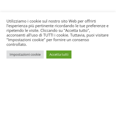
Utilizziamo i cookie sul nostro sito Web per offrirti
l'esperienza più pertinente ricordando le tue preferenze e
ripetendo le visite. Cliccando su "Accetta tutto",
acconsenti all'uso di TUTTI i cookie. Tuttavia, puoi visitare
"Impostazioni cookie" per fornire un consenso
controllato.
Impostazioni cookie
Accetta tutti
SOS Estetica è un portale online di aggiornamento per centri
estetici. All’interno potrete trovare tutte le novità su come
promuovere il vostro centro e le ultime leggi spiegate in