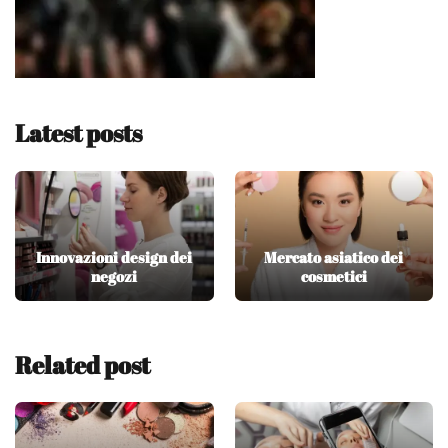
Latest posts
Innovazioni design dei
Mercato asiatico dei
negozi
cosmetici
Related post