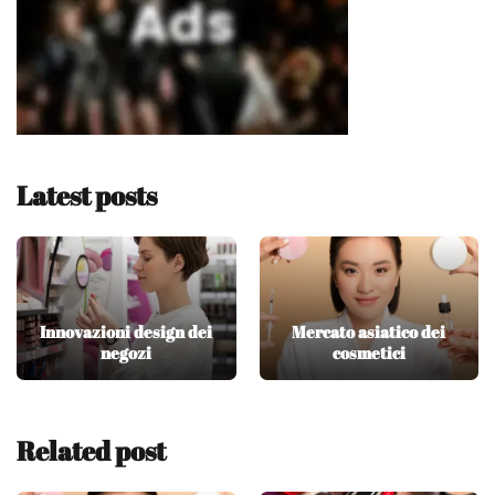
Latest posts
Innovazioni design dei
Mercato asiatico dei
negozi
cosmetici
Related post