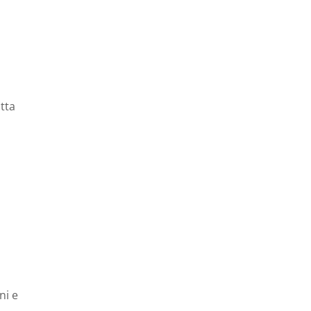
tta
ni e