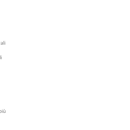
ali
i
più