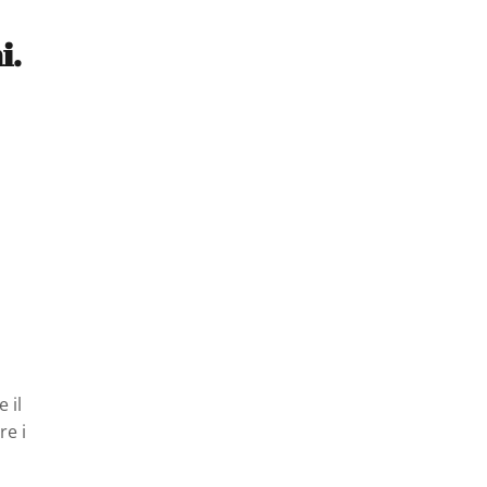
i.
 il
re i