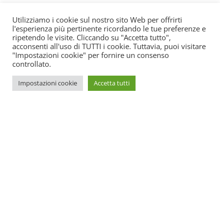
Utilizziamo i cookie sul nostro sito Web per offrirti
l'esperienza più pertinente ricordando le tue preferenze e
ripetendo le visite. Cliccando su "Accetta tutto",
acconsenti all'uso di TUTTI i cookie. Tuttavia, puoi visitare
"Impostazioni cookie" per fornire un consenso
controllato.
Impostazioni cookie
Accetta tutti
SOS Estetica è un portale online di aggiornamento per centri
estetici. All’interno potrete trovare tutte le novità su come
promuovere il vostro centro e le ultime leggi spiegate in
maniera semplice e funzionale.