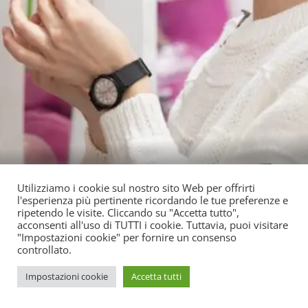
Uncategorized
Tecniche di vendita
Curiosità
Utilizziamo i cookie sul nostro sito Web per offrirti
l'esperienza più pertinente ricordando le tue preferenze e
INNOVAZIONI DESIGN DEI
ripetendo le visite. Cliccando su "Accetta tutto",
acconsenti all'uso di TUTTI i cookie. Tuttavia, puoi visitare
NEGOZI
"Impostazioni cookie" per fornire un consenso
controllato.
Impostazioni cookie
Accetta tutti
READ