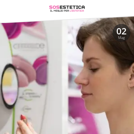
02
Mag