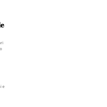
de
ri
lo
i e