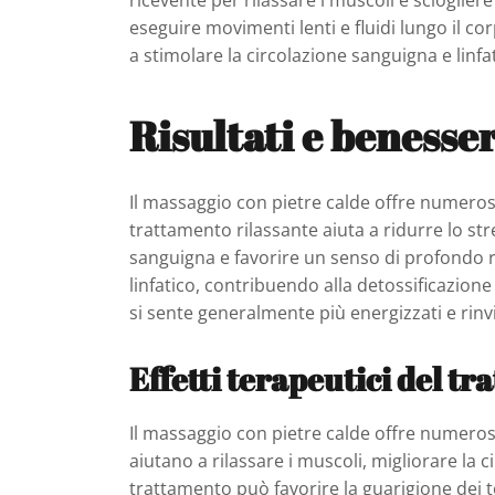
ricevente per rilassare i muscoli e sciogliere
eseguire movimenti lenti e fluidi lungo il 
a stimolare la circolazione sanguigna e linfat
Risultati e benesse
Il massaggio con pietre calde offre numeros
trattamento rilassante aiuta a ridurre lo stre
sanguigna e favorire un senso di profondo r
linfatico, contribuendo alla detossificazion
si sente generalmente più energizzati e rinvi
Effetti terapeutici del t
Il massaggio con pietre calde offre numerosi 
aiutano a rilassare i muscoli, migliorare la 
trattamento può favorire la guarigione dei tes