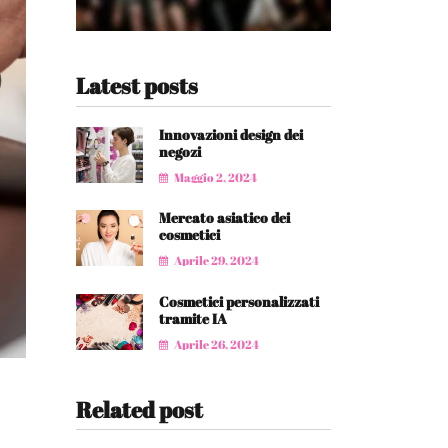
Latest posts
Innovazioni design dei
negozi
Maggio 2, 2024
Mercato asiatico dei
cosmetici
Aprile 29, 2024
Cosmetici personalizzati
tramite IA
Aprile 26, 2024
Related post