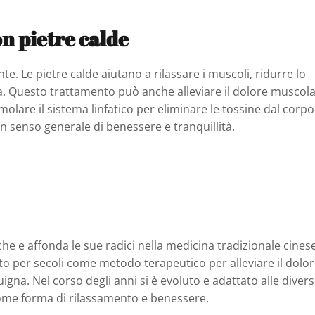
n pietre calde
te. Le pietre calde aiutano a rilassare i muscoli, ridurre lo
na. Questo trattamento può anche alleviare il dolore muscol
molare il sistema linfatico per eliminare le tossine dal corpo
 un senso generale di benessere e tranquillità.
che e affonda le sue radici nella medicina tradizionale cines
to per secoli come metodo terapeutico per alleviare il dolo
gna. Nel corso degli anni si è evoluto e adattato alle diver
ome forma di rilassamento e benessere.