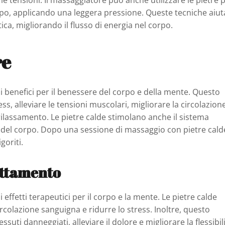
 le tensioni. Il massaggiatore può anche utilizzare le pietre 
corpo, applicando una leggera pressione. Queste tecniche aiu
ica, migliorando il flusso di energia nel corpo.
re
i benefici per il benessere del corpo e della mente. Questo
ss, alleviare le tensioni muscolari, migliorare la circolazion
ilassamento. Le pietre calde stimolano anche il sistema
e del corpo. Dopo una sessione di massaggio con pietre calde
goriti.
rattamento
effetti terapeutici per il corpo e la mente. Le pietre calde
circolazione sanguigna e ridurre lo stress. Inoltre, questo
suti danneggiati, alleviare il dolore e migliorare la flessibil