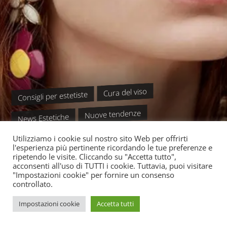
Cura del viso
Consigli per estetiste
Nuove tendenze
News Estetiche
LOOK DI BELLEZZA: I MAKEUP
Utilizziamo i cookie sul nostro sito Web per offrirti
E I BEAUTY LOOK PIÙ TAGGATI
l'esperienza più pertinente ricordando le tue preferenze e
ripetendo le visite. Cliccando su "Accetta tutto",
acconsenti all'uso di TUTTI i cookie. Tuttavia, puoi visitare
DI QUEST’ANNO
"Impostazioni cookie" per fornire un consenso
controllato.
Impostazioni cookie
Accetta tutti
READ