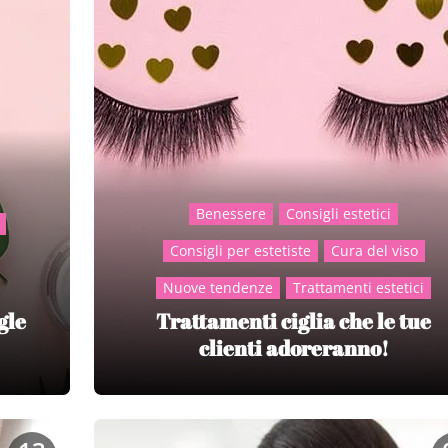
Benessere
Consigli estetici
Consigli per estetiste
Cura del viso
Nuove tendenze
Trattamenti estetici
gle
Trattamenti ciglia che le tue
clienti adoreranno!