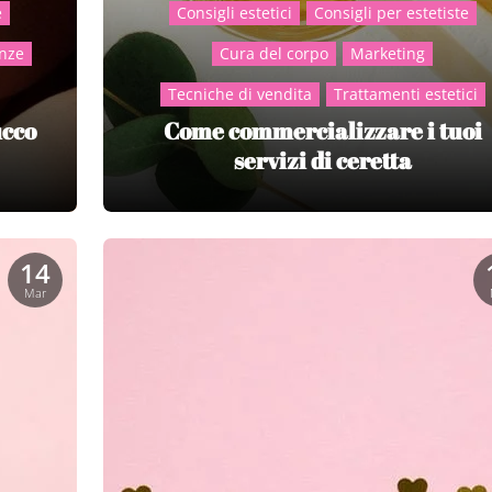
e
Consigli estetici
Consigli per estetiste
nze
Cura del corpo
Marketing
Tecniche di vendita
Trattamenti estetici
ucco
Come commercializzare i tuoi
servizi di ceretta
14
Mar