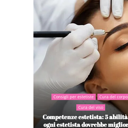
Consigli per estetiste
Cura del corpo
Cura del viso
Competenze estetista: 5 abilità
ogni estetista dovrebbe miglio