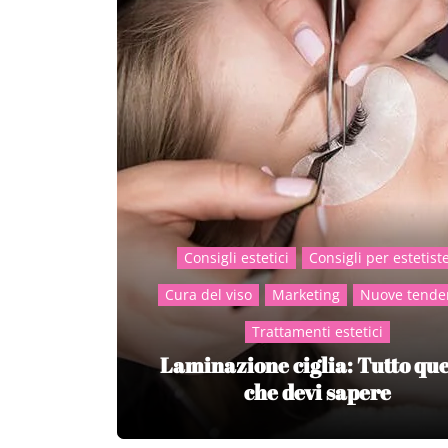
Consigli estetici
Consigli per estetist
Cura del viso
Marketing
Nuove tende
Trattamenti estetici
Laminazione ciglia: Tutto que
che devi sapere