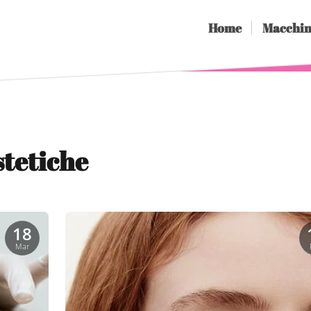
Home
Macchin
tetiche
18
Mar