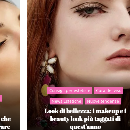
Consigli per estetiste
Cura del viso
News Estetiche
Nuove tendenze
Look di bellezza: i makeup e i
 che
beauty look più taggati di
rare
quest’anno