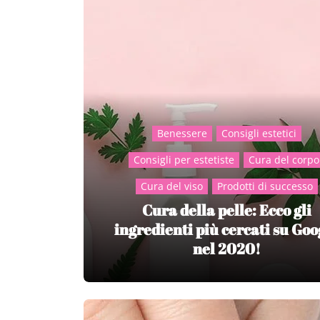
Benessere
Consigli estetici
Consigli per estetiste
Cura del corpo
Cura del viso
Prodotti di successo
Cura della pelle: Ecco gli
ingredienti più cercati su Goo
nel 2020!