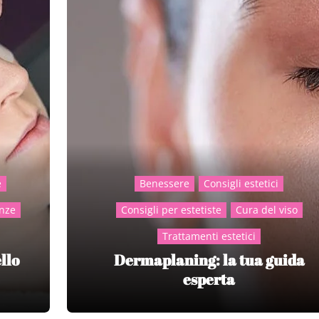
e
Benessere
Consigli estetici
nze
Consigli per estetiste
Cura del viso
Trattamenti estetici
llo
Dermaplaning: la tua guida
esperta