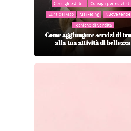
Consigli estetici
Consigli per estetist
Cura del viso
Marketing
Nuove tende
Tecniche di vendita
Come aggiungere servizi di tr
alla tua attività di bellezza