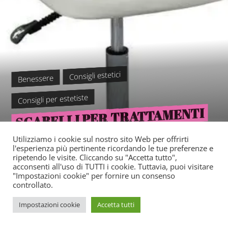
Consigli estetici
Benessere
Consigli per estetiste
SGABELLI PER TRATTAMENTI
ESTETICI: GARANTIRE UNA
Utilizziamo i cookie sul nostro sito Web per offrirti
PERFETTA POSIZIONE DEL
l'esperienza più pertinente ricordando le tue preferenze e
ripetendo le visite. Cliccando su "Accetta tutto",
acconsenti all'uso di TUTTI i cookie. Tuttavia, puoi visitare
CORPO
"Impostazioni cookie" per fornire un consenso
controllato.
Impostazioni cookie
Accetta tutti
READ