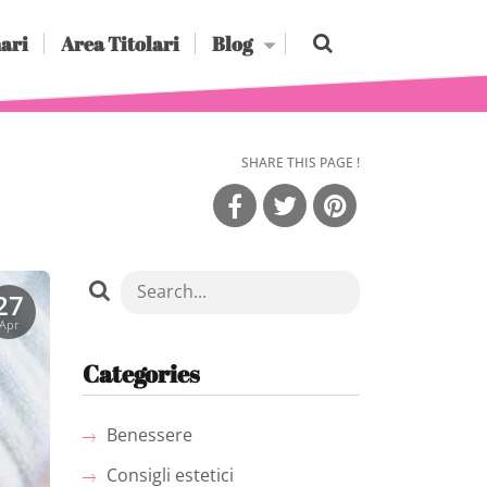
ari
Area Titolari
Blog
SHARE THIS PAGE !
27
Apr
Categories
Benessere
Consigli estetici