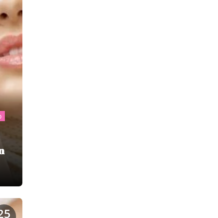
o
n
25