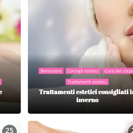
Benessere
Consigli estetici
Cura del corp
Trattamenti estetici
e
Trattamenti estetici consigliati i
inverno
25