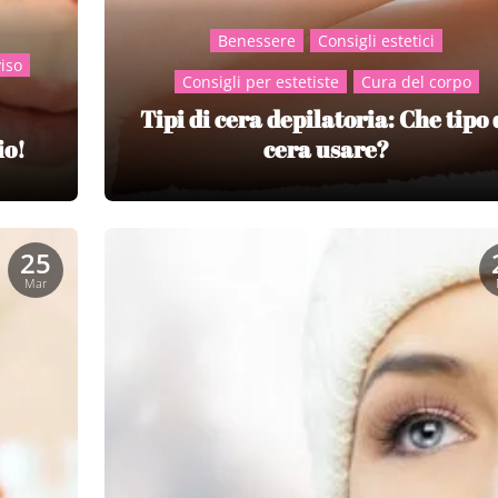
Benessere
Consigli estetici
viso
Consigli per estetiste
Cura del corpo
Tipi di cera depilatoria: Che tipo 
io!
cera usare?
25
Mar