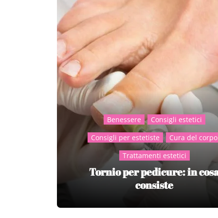
Benessere
Consigli estetici
Consigli per estetiste
Cura del corpo
Trattamenti estetici
Tornio per pedicure: in cos
consiste