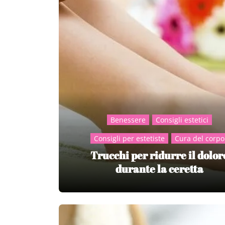
Benessere
Consigli estetici
Consigli per estetiste
Cura del corpo
Trucchi per ridurre il dolor
durante la ceretta