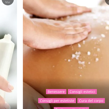
Mar
Benessere
Consigli estetici
Consigli per estetiste
Cura del corpo