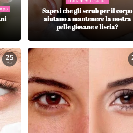
Trattamenti estetici
orpo
Sapevi che gli scrub per il corpo
ani
aiutano a mantenere la nostra
pelle giovane e liscia?
25
Mar