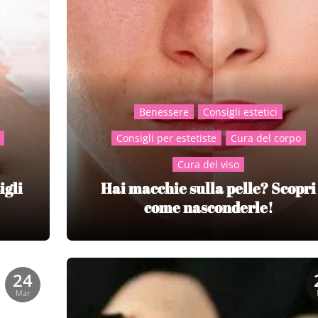
Benessere
Consigli estetici
Consigli per estetiste
Cura del corpo
Cura del viso
igli
Hai macchie sulla pelle? Scopri
come nasconderle!
24
Mar