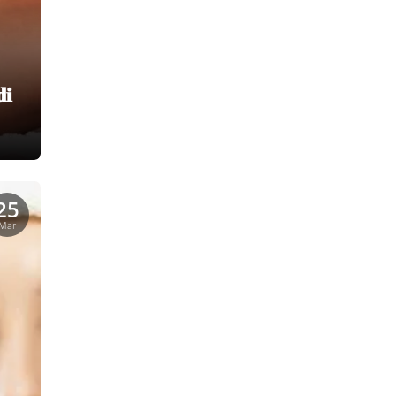
di
25
Mar