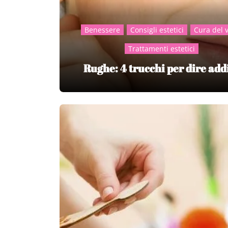
Benessere
Consigli estetici
Cura del 
Trattamenti estetici
Rughe: 4 trucchi per dire add