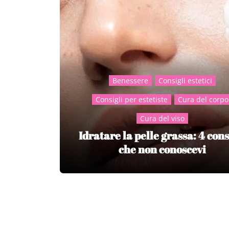
Benessere
Consigli estetici
Consigli per estetiste
Cura del corpo
Cura del viso
Idratare la pelle grassa: 4 cons
che non conoscevi