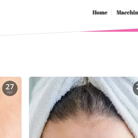
Home
Macchin
27
Apr